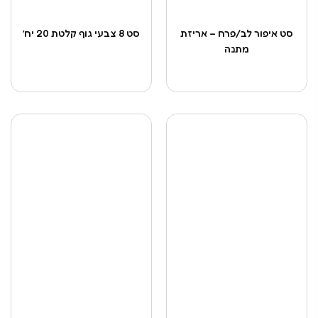
סט איפור לב/פרח – אריזת
סט 8 צבעי גוף קלטת 20 יח’
מתנה