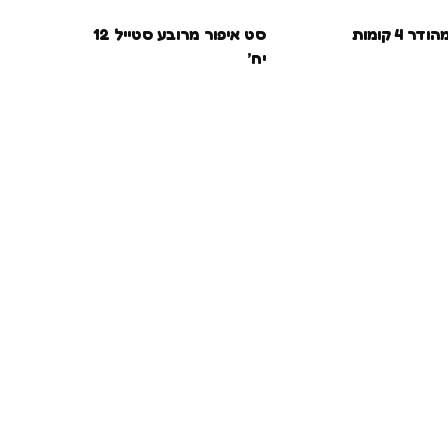
סט איפור מהודר 4 קומות
סט איפור מרובע סטייל 12
יח’
סט 