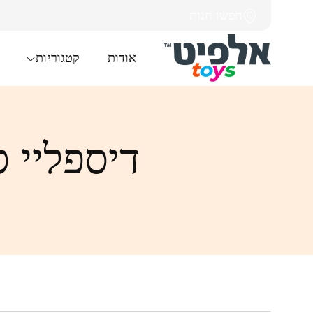
חפשו חנות
אודות
קטגוריות
דיספליי סט איפור