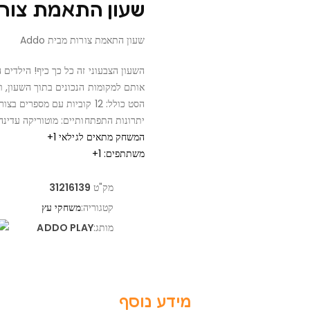
שעון התאמת צורות –
שעון התאמת צורות מבית Addo
השעון הצבעוני זה כל כך כיף! הילדים
אותם למקומות הנכונים בתוך השעון, וא
הסט כולל: 12 קוביות עם מספרים בצורות שונות, לוח שעון עץ ומעמד 2 חלקים.
יתרונות התפתחותיים: מוטוריקה עדינה, 
המשחק מתאים לגילאי 1+
משתתפים: 1+
מק"ט
31216139
קטגוריה:
משחקי עץ
מותג:
ADDO PLAY
מידע נוסף