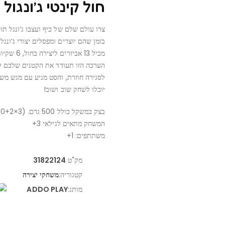
חול קינטי ג’ונגול
צרו עולם שלם של כיף ועצבו ג’ונגל תו
בזמן שהם יוצרים ומפסלים יצורי ג’ונגל.
מכיל 13 אביזרים ליצירה בחול, 6 שקיות של חול קינטי בצבעים שונים ו-2 כלים.
הערכה הזו תעודד את הקטנים שלכם לה
לסגירה חוזרת, והסט מגיע עם מגש משח
יוכלו לשחק שוב ושוב!
בצק במשקל כולל 500 גרם. (3×100+2×100)
המשחק מתאים לגילאי 3+
משתתפים: 1+
מק"ט
31822124
קטגוריה:
משחקי יצירה
מותג:
ADDO PLAY