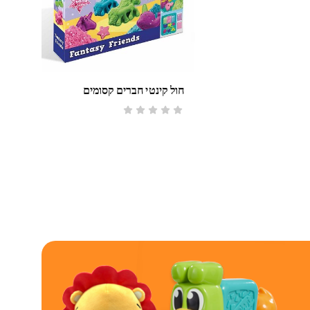
חול קינטי חברים קסומים
אזל
מיכ