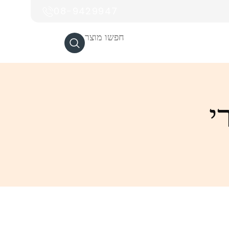
08-9429947
חפשו מוצר
י