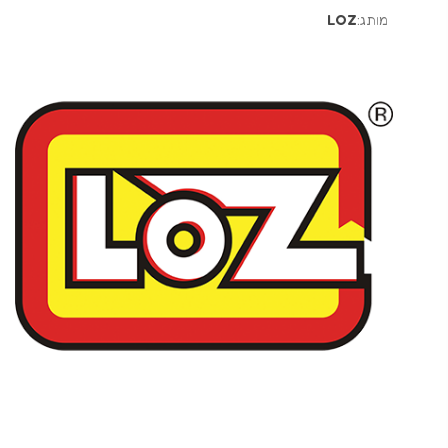
מותג:
LOZ