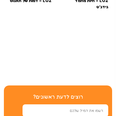
LOZ – חיות מחמד
LOZ – דמות של תאנוס
גידג’ט
רוצים לדעת ראשונים?