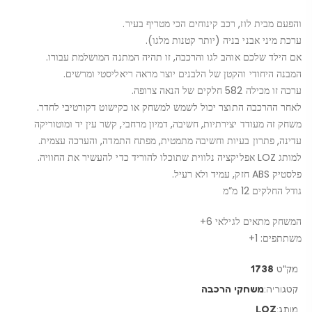
והפעם מבית לוז, רכב קינוחים הכי מטריף בעיר.
ערכת מיני אבני בניה (יותר קטנות מלגו).
אם הילד שלכם אוהב לגו והרכבה, זו תהיה המתנה המושלמת עבורו.
המבנה היחודי והקטן של הלבנים יוצר מראה ריאליסטי ומרשים.
ערכה זו מכילה 582 חלקים של הנאה צרופה.
לאחר ההרכבה התוצר יכול לשמש למשחק או כקישוט דקורטיבי לחדר.
משחק זה מעודד יצירתיות, חשיבה, דמיון מרחבי, קשר עין יד ומוטוריקה
עדינה, פתרון בעיות וחשיבה מתמטית, מפתח התמדה, והערכה עצמית.
למותג LOZ אפליקציה נלווית שתוכלו להוריד כדי להעשיר את החוויה.
פלסטיק ABS חזק, עמיד ולא רעיל.
גודל החלקים 12 מ”מ
המשחק מתאים לגילאי 6+
משתתפים: 1+
מק"ט
1738
קטגוריה:
משחקי הרכבה
מותג:
LOZ