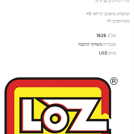
גודל החלקים 12 מ”מ.
המשחק מתאים לגילאי 6+
משתתפים: 1+
מק"ט
1626
קטגוריה:
משחקי הרכבה
מותג:
LOZ