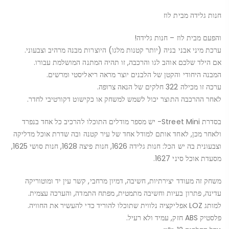
חנות גלידה מבית לוז
והפעם מבית לוז – חנות גלידה!
ערכת מיני אבני בניה (יותר קטנות מלגו) היוצרות מבנה מרהיב וצבעוני.
אם הילד שלכם אוהב לגו והרכבה, זו תהיה המתנה המושלמת עבורו.
המבנה היחודי והקטן של הלבנים יוצר מראה ריאליסטי ומרשים.
ערכה זו מכילה 322 חלקים של הנאה צרופה.
לאחר ההרכבה התוצר יכול לשמש למשחק או כקישוט דקורטיבי לחדר.
בסדרת Street Mini- יש מספר מודלים התוכלו להרכיב כל אחד בנפרד
ולאחר מכן, לאחד אותם למודל אחד של עיר קטנה ובה שדרת אוכל מדליקה
וצבעונית בה יש הכל: חנות גלידה 1626, חנות פיצה 1628, חנות סושי 1625,
מסעדת אוכל סיני 1627.
משחק זה מעודד יצירתיות, חשיבה, דמיון מרחבי, קשר עין יד ומוטוריקה
עדינה, פתרון בעיות וחשיבה מתמטית, מפתח התמדה, והערכה עצמית.
למותג LOZ אפליקציה נלווית שתוכלו להוריד כדי להעשיר את החוויה.
פלסטיק ABS חזק, עמיד ולא רעיל.