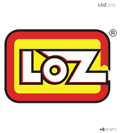
מותג:
LOZ
גילאים:
6+