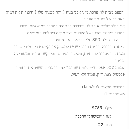
והפעם מבית לוז ערכת מיני אבני בניה (יותר קטנות מלגו) היוצרות את דמותו
האהובה של הפנתר הוורוד,
אם הילד שלכם אוהב לגו והרכבה, זו תהיה המתנה המושלמת עבורו.
המבנה היחודי והקטן של הלבנים יוצר מראה ריאליסטי ומרשים.
ערכה זו מכילה 890 חלקים של הנאה צרופה.
לאחר ההרכבה הדמות תוכל לשמש למשחק או כקישוט דקורטיבי לחדר.
משחק זה מעודד יצירתיות, חשיבה, דמיון מרחבי, קשר עין יד ומוטוריקה
עדינה.
למותג LOZ אפליקציה נלווית שתוכלו להוריד כדי להעשיר את החוויה.
פלסטיק ABS חזק, עמיד ולא רעיל.
המשחק מתאים לגילאי 14+
משתתפים: 1+
מק"ט
9785
קטגוריה:
משחקי הרכבה
מותג:
LOZ