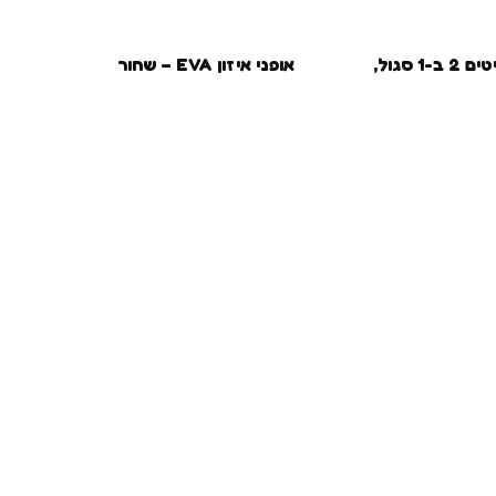
קומבו סקייטים 2 ב-1 סגול,
אופני איזון EVA – שחור
אופני