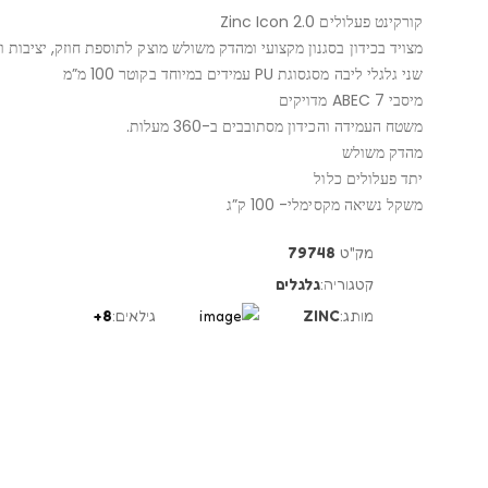
קורקינט פעלולים Zinc Icon 2.0
מצויד בכידון בסגנון מקצועי ומהדק משולש מוצק לתוספת חוזק, יציבות ו
שני גלגלי ליבה מסגסוגת PU עמידים במיוחד בקוטר 100 מ”מ
מיסבי ABEC 7 מדויקים
משטח העמידה והכידון מסתובבים ב-360 מעלות.
מהדק משולש
יתד פעלולים כלול
משקל נשיאה מקסימלי- 100 ק”ג
מק"ט
79748
קטגוריה:
גלגלים
מותג:
ZINC
גילאים:
8+