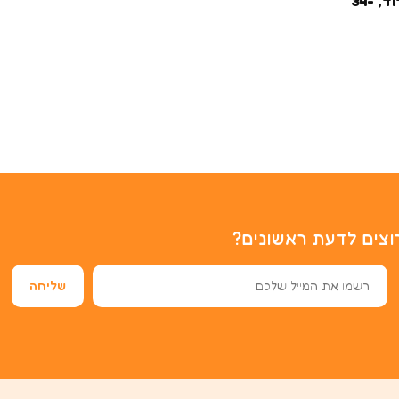
INLINE סקייטים ורוד, 34-
וצים לדעת ראשונים?