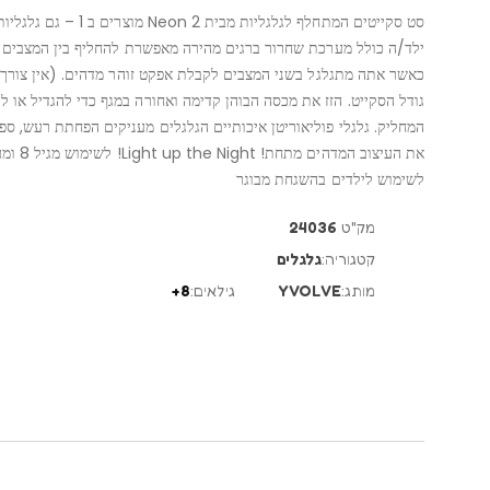
סט סקייטים המתחלף לגלגליו
כאשר אתה מתגלגל בשני המצבים לקבלת אפקט זוהר מדהים. (אין צור
גודל הסקייט. הזז את מכסה הבוהן קדימה ואחורה במגף כדי להגדיל או ל
המחליק. גלגלי פוליאוריטן איכותיים הגלגלים מעניקים הפחתת רעש, ס
לשימוש לילדים בהשגחת מבוגר
מק"ט
24036
קטגוריה:
גלגלים
מותג:
YVOLVE
גילאים:
8+