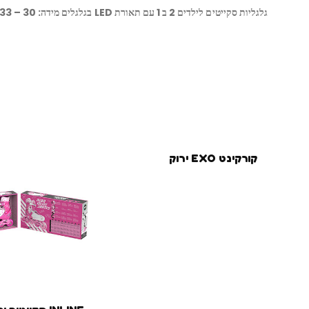
גלגליות סקייטים לילדים 2 ב 1 עם תאורת LED בגלגלים מידה: 30 – 33 – סגול/לבן
קורקינט EXO ירוק