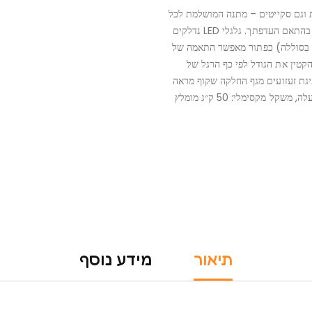
ת מבית Neon 2 מוצרים ב 1 – גם גלגליות וגם סקייטים – מתנה המושלמת לכל
ילד/ה כולל מערכת שחרור ברגים מהירה מאפשרת להחליף בין המצבים בהתאם העדפתך. גלגלי LED נדלקים
ך בסוללה) כפתור מאפשר התאמה של
הקטין את הגודל לפי כף הרגל של
פיגת זעזועים מגף החלקה שקוף מראה
את העיצוב המדהים מתחת! Light up the Night! לשימוש מגיל 8 ומעלה, משקל מקסימלי: 50 ק״ג מומלץ
תיאור
מידע נוסף