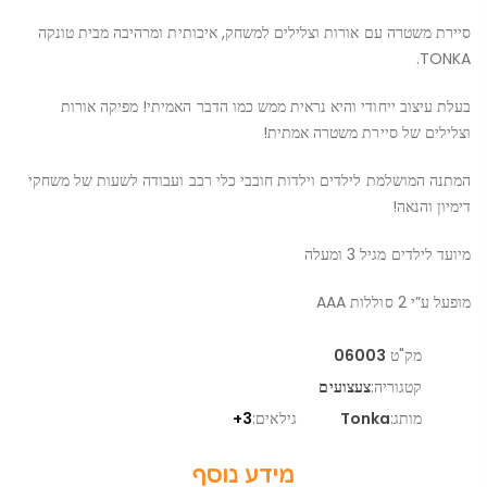
סיירת משטרה עם אורות וצלילים למשחק, איכותית ומרהיבה מבית טונקה
TONKA.
בעלת עיצוב ייחודי והיא נראית ממש כמו הדבר האמיתי! מפיקה אורות
וצלילים של סיירת משטרה אמתית!
המתנה המושלמת לילדים וילדות חובבי כלי רכב ועבודה לשעות של משחקי
דימיון והנאה!
מיועד לילדים מגיל 3 ומעלה
מופעל ע”י 2 סוללות AAA
מק"ט
06003
קטגוריה:
צעצועים
מותג:
Tonka
גילאים:
3+
מידע נוסף