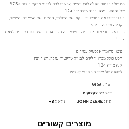
סט של טרקטור ועגלה לעץ וחציר יאפשרו לכם לבנות טרקטור דגם 6215R
של Jon Deere בקנה מידה של 1:24.
בנו והרכיבו את הטרקטור – קחו את השלדה, התקינו את הצמיגים, המושב,
הקבינה ומכסה המנוע.
חברו אל הטרקטור את העגלה ושימו בה חציר או גזעי עץ ואתם מוכנים לצאת
לדרך!
• עשוי מחומרי פלסטיק עמידים
• הסט כולל מברג, חלקים לבניית טרקטור, עגלה, חציר ועץ
• קנה מידה 1:24
• לשעות של משחק כיפי ומלא דמיון
מק"ט
3906
קטגוריה:
צעצועים
מותג:
JOHN DEERE
גילאים:
3+
מוצרים קשורים