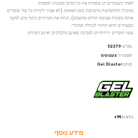
לאחר כשעתיים הן סופחות את כל המים ומוכנות למשחק
במקרה והתחמושת מתכווצת בזמן האחסון (לא אמור לקרות כל עוד שומרים
אותה בשקית אטומה הרחק מהשמש), הניחו את הכדורים בתוך מים למשך
כשעתיים והיא תחזור לגודלה המקורי.
עשוי חומרים ידידותיים לסביבה שאינם מלכלכים ואינם רעילים
מק"ט
52379
קטגוריה:
צעצועים
מותג:
Gel Blaster
גילאים:
14+
מידע נוסף