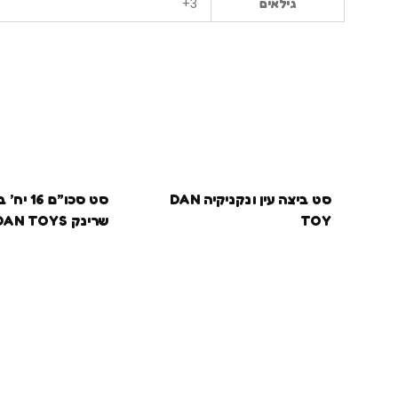
3+
גילאים
סט ביצה עין ונקניקיה DAN
סט סכו”ם 6
TOY
שרינק DAN TOYS