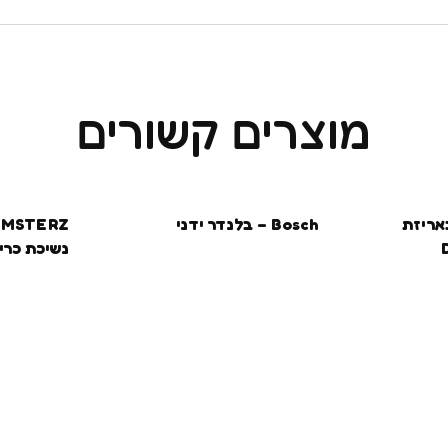
מוצרים קשורים
1 יח’ באריזת
Bosch – בלנדר ידני
נשיכת כריש
מחליפה צ