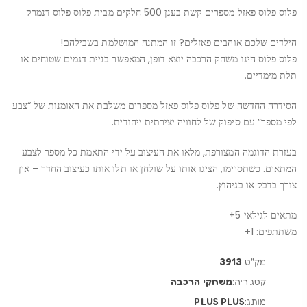
פלוס פלוס פאזל מספרים קשת בענן 500 חלקים מבית פלוס פלוס דנמרק
הילדים שלכם אוהבים פאזלים? זו המתנה המושלמת בשבילהם!
פלוס פלוס הינו משחק הרכבה יוצא דופן, המאפשר בניית דגמים שטוחים או
תלת מימדיים.
הסידרה החדשה של פלוס פלוס פאזל מספרים משלבת את האומנות של “צבע
לפי מספר” עם סיפוק של לחוויה יצירתית ייחודית.
בעזרת הדוגמה המצורפת, מלאו את העיצוב על ידי התאמת כל מספר לצבע
המתאים. כשתסיימו, הציגו אותו על שולחן או תלו אותו כעיצוב החדר – אין
צורך בדבק או בגיהוץ.
מתאים לגילאי 5+
משתתפים: 1+
מק"ט
3913
קטגוריה:
משחקי הרכבה
מותג:
PLUS PLUS