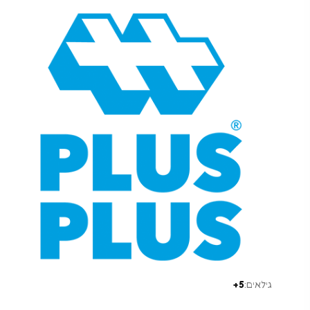
גילאים:
5+