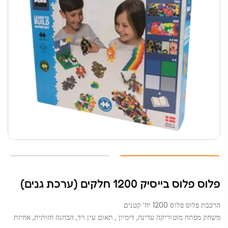
פלוס פלוס בייסיק 1200 חלקים (ערכת גנים)
הרכבת פלוס פלוס 1200 יח’ קטנים
משחק מפתח מוטוריקה עדינה, דימיון , תאום עין ויד, הבחנה חזותית, אחיזת