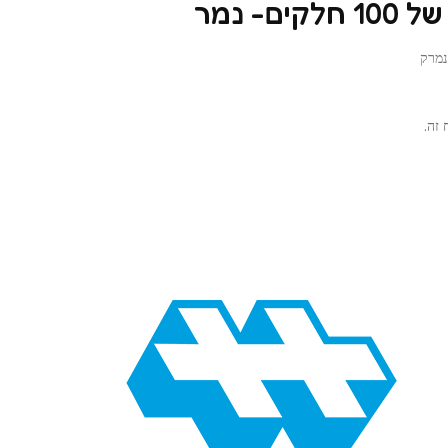
ם- נמר
נמרק
זה.