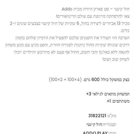
חול קינטי – סט פארק היורה מבית Addo
צאו להרפתקה מרגשת עם עולם הדינוזאורים!
מכיל 13 אביזרים ליצירה בחול, 6 שקיות של חול קינטי בצבעים שונים ו-2
כלים.
הערכה הזו תעודד את הקטנים שלכם להפעיל את הדמיון שלהם בהמון
דרכים שונות! שקיות החול ניתנות לסגירה חוזרת, והסט מגיע עם מגש משחק
להנאה ללא באלגן! והכי חשוב, החול אף פעם לא מתייבש והילדים יוכלו
לשחק שוב ושוב!
בצק במשקל כולל 600 גרם.
(4×100 + 2×100)
המשחק מתאים לגילאי 3+
משתתפים: 1+
מק"ט
31822121
קטגוריה:
חול קינטי
מותג:
ADDO PLAY