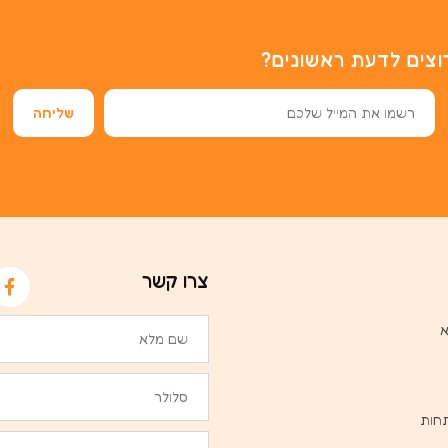
וצים לדעת ראשונים?
צרו קשר
א
חות