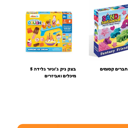
חברים קסומים
בצק ניק ג’וניור גלידה 5
בצק
מיכלים ואביזרים