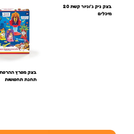
בצק ניק ג’וניור קשת 20
מיכלים
בצק מפרץ ההרפת
תחנת תחפושות