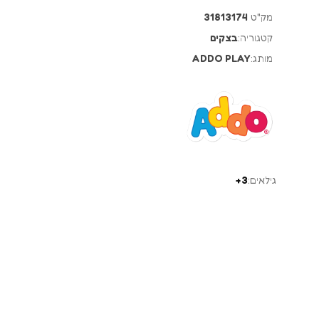
מק"ט
31813174
קטגוריה:
בצקים
מותג:
ADDO PLAY
גילאים:
3+