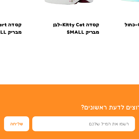
קסדה Cool Glitz-כחול
קסדה Kitty Cat-לבן
מבריק SMALL
מבריק SMALL
וצים לדעת ראשונים?