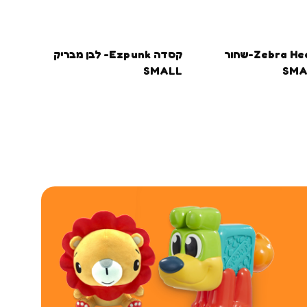
קסדה Zebra Heart-שחור
קסדה Ezpunk- לבן מבריק
LL
SMALL