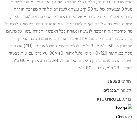
חדש מבחינה רעיונית, תלת גלגלי מתקפל, מסוגנן וארגונומי! מיועד לילדים
מגיל 3 ובמשקל של עד 50 ק”ג. עשוי אלומיניום קל וחזק מערכת הורדת
כידון מתקפלת. מהדק כידון – אלומיניום אנודייז. הגוף עשוי פלסטיק עמיד,
משטח העמידה של הקורקינט למבורגיני עשוי סגסוגת ניילון קל מאוד לתפעול
מה שיהפוך את הרכיבה לנעימה ובטוחה ככל האפשר! הכידון עשוי אלומיניום
תלת שכבתי עם ידיות גומי TPE איכותי וצורתם מתומנת. גובה הכידון
מתכוונן מ-68 ס”מ ל-81 ס”מ. גלגלים קדמיים מפוליאוריתן (PU) עם אור –
מסתובב, קוטר 120×40 מ”מ, גלגל אחורי PU 80×40 מ”מ עם אור, מבטיח
יציבות הדגם עומד בתקן האיכות האירופי EN 71. מידות: אורך – 60 ס”מ,
רוחב – 28 ס”מ, גובה – 80 ס”מ.
מק"ט
55050
קטגוריה:
גלגלים
מותג:
KICKNROLL
גילאים:
3+