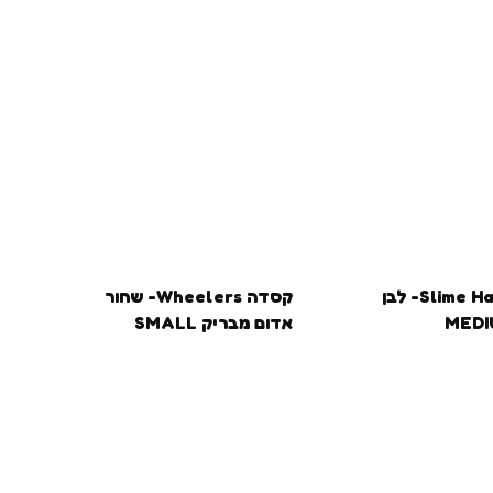
בקרוב
בקרוב
בקרוב
קסדה Slime Hawk- לבן
קסדה Wheelers- שחור
אדום מבריק SMALL