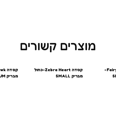
מוצרים קשורים
בקרוב
בקרוב
קסדה Fairy Princess-
קסדה Zebra Heart-כחול
מבריק SMALL
מבריק MEDIUM