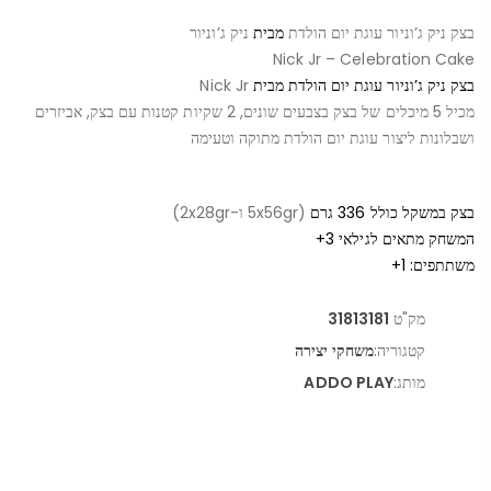
בצק ניק ג’וניור עוגת יום הולדת
מבית
ניק ג’וניור
Nick Jr – Celebration Cake
בצק ניק ג’וניור עוגת יום הולדת מבית
Nick Jr
מכיל 5 מיכלים של בצק בצבעים שונים, 2 שקיות קטנות עם בצק, אביזרים
ושבלונות ליצור עוגת יום הולדת מתוקה וטעימה
בצק במשקל כולל 336 גרם
(5x56gr ו-2x28gr)
המשחק מתאים לגילאי 3+
משתתפים: 1+
מק"ט
31813181
קטגוריה:
משחקי יצירה
מותג:
ADDO PLAY