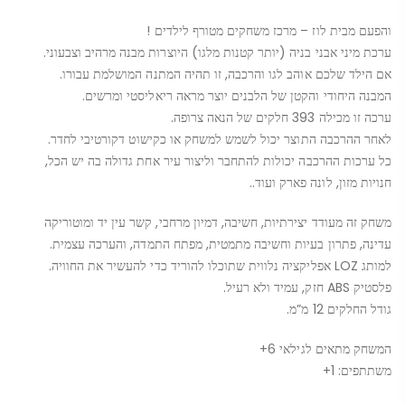
והפעם מבית לוז – מרכז משחקים מטורף לילדים !
ערכת מיני אבני בניה (יותר קטנות מלגו) היוצרות מבנה מרהיב וצבעוני.
אם הילד שלכם אוהב לגו והרכבה, זו תהיה המתנה המושלמת עבורו.
המבנה היחודי והקטן של הלבנים יוצר מראה ריאליסטי ומרשים.
ערכה זו מכילה 393 חלקים של הנאה צרופה.
לאחר ההרכבה התוצר יכול לשמש למשחק או כקישוט דקורטיבי לחדר.
כל ערכות ההרכבה יכולות להתחבר וליצור עיר אחת גדולה בה יש הכל,
חנויות מזון, לונה פארק ועוד..
משחק זה מעודד יצירתיות, חשיבה, דמיון מרחבי, קשר עין יד ומוטוריקה
עדינה, פתרון בעיות וחשיבה מתמטית, מפתח התמדה, והערכה עצמית.
למותג LOZ אפליקציה נלווית שתוכלו להוריד כדי להעשיר את החוויה.
פלסטיק ABS חזק, עמיד ולא רעיל.
גודל החלקים 12 מ”מ.
המשחק מתאים לגילאי 6+
משתתפים: 1+