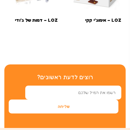
LOZ – אימוג’י קקי
LOZ – דמות של ג’ודי
רוצים לדעת ראשונים?