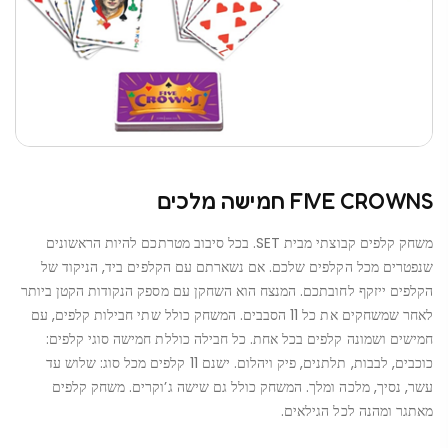
FIVE CROWNS חמישה מלכים
משחק קלפים קבוצתי מבית SET. בכל סיבוב מטרתכם להיות הראשונים
שנפטרים מכל הקלפים שלכם. אם נשארתם עם הקלפים ביד, הניקוד של
הקלפים ייזקף לחובתכם. המנצח הוא השחקן עם מספק הנקודות הקטן ביותר
לאחר שמשחקים את
כל 11 הסבבים. המשחק כולל שתי חבילות קלפים, עם
חמישים ושמונה קלפים בכל אחת. כל חבילה כוללת חמישה סוגי קלפים:
כוכבים, לבבות, תלתנים, פיק ויהלום. ישנם 11 קלפים מכל סוג: שלוש עד
עשר, נסיך, מלכה ומלך. המשחק כולל גם שישה ג’וקרים. משחק קלפים
מאתגר ומהנה לכל הגילאים.