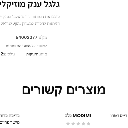
גלגל ענק מוזיקלי
הניתנות להסרה למשחק נוסף. לגילאי: 
מק"ט
54002077
קטגוריה:
צעצועי התפתחות
מותג:
תינוקות
גילאים:
2+
מוצרים קשורים
רייס רטרו
MODIMI כלב
פישר פרייס