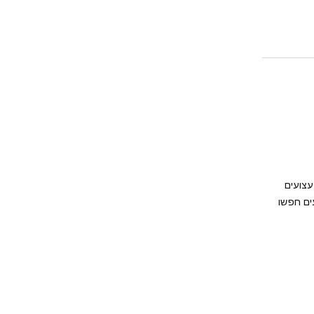
צעצועים
ים חפשו