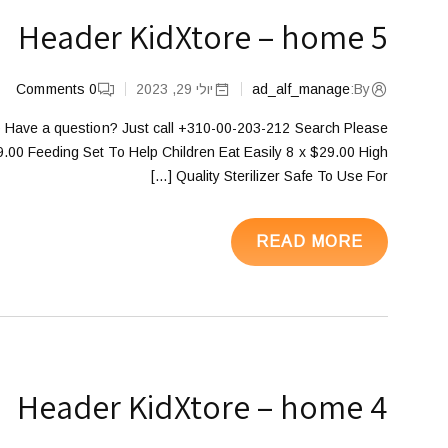
Header KidXtore – home 5
By:
ad_alf_manage
יולי 29, 2023
0
Comments
 Have a question? Just call +310-00-203-212 Search Please
49.00 Feeding Set To Help Children Eat Easily 8 x $29.00 High
Quality Sterilizer Safe To Use For […]
READ MORE
Header KidXtore – home 4