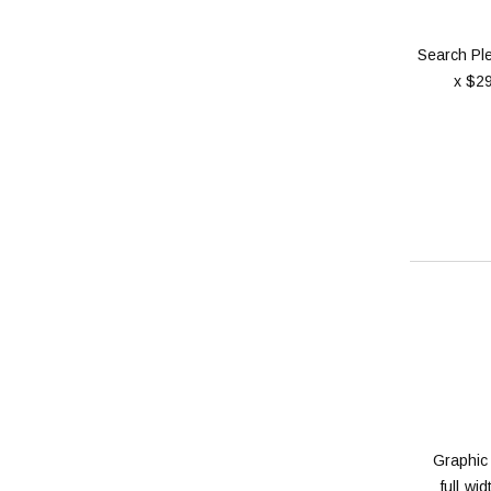
Search Ple
x $29
$15 Gra
full w