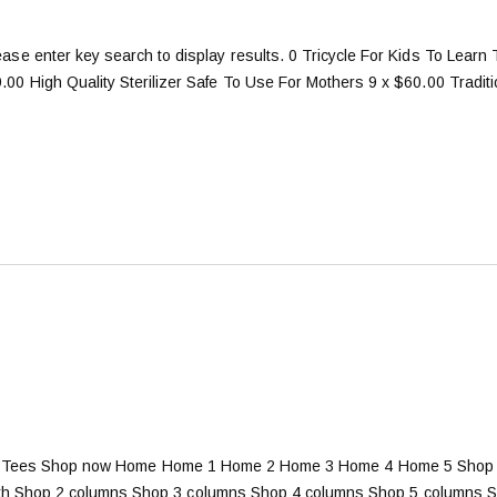
ase enter key search to display results. 0 Tricycle For Kids To Learn
.00 High Quality Sterilizer Safe To Use For Mothers 9 x $60.00 Traditi
phic Tees Shop now Home Home 1 Home 2 Home 3 Home 4 Home 5 Shop S
idth Shop 2 columns Shop 3 columns Shop 4 columns Shop 5 columns Sho