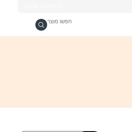
08-9429947
חפשו מוצר