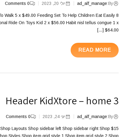
By:
ad_alf_manage
יולי 20, 2023
0
Comments
 To Walk 5 x $49.00 Feeding Set To Help Children Eat Easily 8
onal Ride On Toys Kid 2 x $56.00 Habit nisl tellus congue 1 x
$64.00 […]
READ MORE
Header KidXtore – home 3
By:
ad_alf_manage
יוני 24, 2023
0
Comments
hop Layouts Shop sidebar left Shop sidebar right Shop
p Styles Shop item grid style 1 Shop item grid style 2 Shop