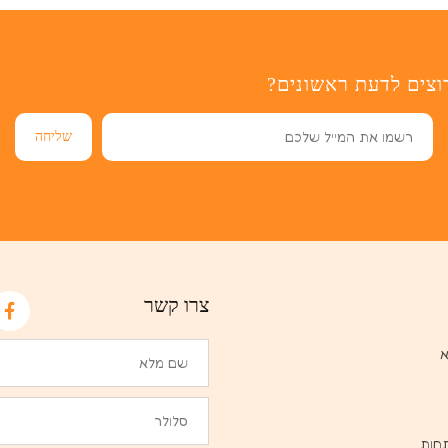
וצים לדעת ראשונים?
צרו קשר
א
חות