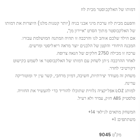
דמותו של האלקבוסטר מבית לוז
והפעם מבית לוז ערכת מיני אבני בניה (יותר קטנות מלגו) היוצרות את דמותו
של האלקבוסטר מתוך הסרט “איירון מן”,
אם הילד שלכם אוהב לגו והרכבה זו תהיה המתנה המושלמת עבורו.
המבנה היחודי והקטן של הלבנים יוצר מראה ריאליסטי ומרשים.
ערכה זו מכילה 2750 חלקים של הנאה צרופה.
לאחר ההרכבה ניתן לשחק עם דמותו של האלקבוסטר או לשמש כקישוט
דקורטיבי לחדר.
משחק זה מעודד יצירתיות, חשיבה, דמיון מרחבי, קשר עין יד ומוטוריקה
עדינה.
למותג LOZ אפליקציה נלווית שתוכלו להוריד כדי להעשיר את החוויה.
פלסטיק ABS חזק, עמיד ולא רעיל.
המשחק מתאים לגילאי 14+
משתתפים: 1+
מק"ט
9045