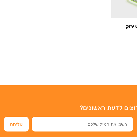
נט ירוק
וצים לדעת ראשונים?