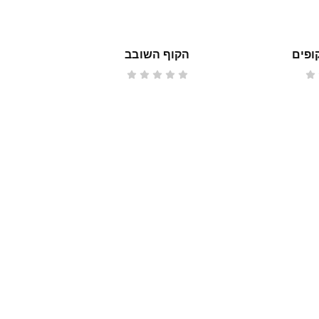
ופים
הקוף השובב
אי