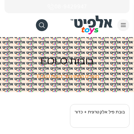
08-9429947
בובות EOLO
מוצרים המתויגים “בובות EOLO”
בובת פיל אלקטרונית + כדור