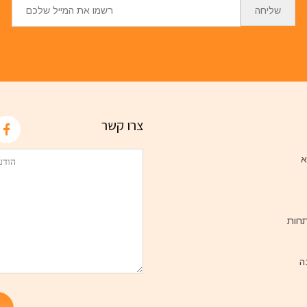
צרו קשר
א
חות
ה