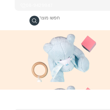
08-9429947
חפשו מוצר